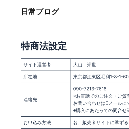
内
日常ブログ
容
を
ス
キ
ッ
特商法設定
プ
サイト運営者
大山 崇世
所在地
東京都江東区毛利1-8-1-60
090-7213-7618
※お電話でのご注文・ご質
連絡先
お問い合わせはEメールに
※購入にあたっての問合せ
お申込み方法
各、販売者サイトに準ずる