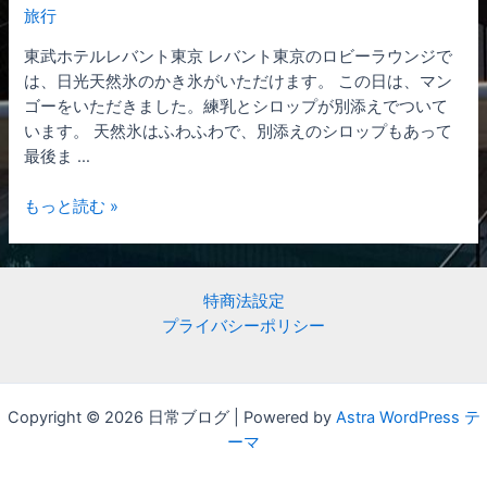
旅行
東武ホテルレバント東京 レバント東京のロビーラウンジで
は、日光天然氷のかき氷がいただけます。 この日は、マン
ゴーをいただきました。練乳とシロップが別添えでついて
います。 天然氷はふわふわで、別添えのシロップもあって
最後ま …
備
もっと読む »
忘
録
そ
特商法設定
の
プライバシーポリシー
４
Copyright © 2026 日常ブログ | Powered by
Astra WordPress テ
ーマ