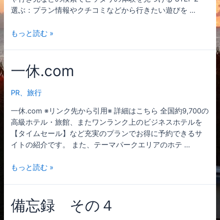
選ぶ：プラン情報やクチコミなどから行きたい遊びを …
ア
もっと読む »
ソ
ビ
一休.com
ュ
ー
PR
、
旅行
一休.com ※リンク先から引用※ 詳細はこちら 全国約9,700の
高級ホテル・旅館、またワンランク上のビジネスホテルを
【タイムセール】など充実のプランでお得に予約できるサ
イトの紹介です。 また、テーマパークエリアのホテ …
一
もっと読む »
休.com
備忘録 その４