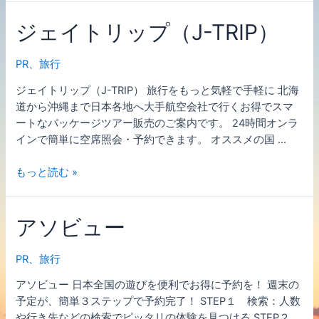
ズ
ジェイトリップ（J-TRIP）
ツ
ア
ー
PR
、
旅行
ジェイトリップ（J-TRIP） 旅行をもっと気軽で手軽に 北海
道から沖縄まで日本各地へ大手航空会社で行くお得でスマ
ートなパッケージツアー販売のご案内です。 24時間オンラ
インで簡単に空席照会・予約できます。 オススメの国 …
ジ
もっと読む »
ェ
イ
アソビュー
ト
リ
ッ
PR
、
旅行
プ
アソビュー 日本全国の遊びを便利でお得に予約を！ 週末の
（J-
予定が、簡単３ステップで予約完了！ STEP１ 検索：人数
TRIP）
や行き先などの検索でピッタリの体験を見つける STEP２