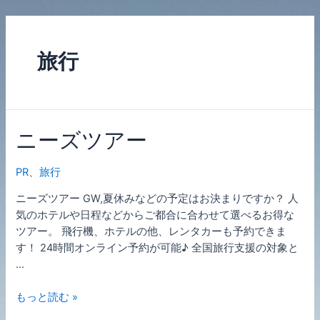
内
容
を
旅行
ス
キ
ッ
プ
ニーズツアー
PR
、
旅行
ニーズツアー GW,夏休みなどの予定はお決まりですか？ 人
気のホテルや日程などからご都合に合わせて選べるお得な
ツアー。 飛行機、ホテルの他、レンタカーも予約できま
す！ 24時間オンライン予約が可能♪ 全国旅行支援の対象と
…
ニ
もっと読む »
ー